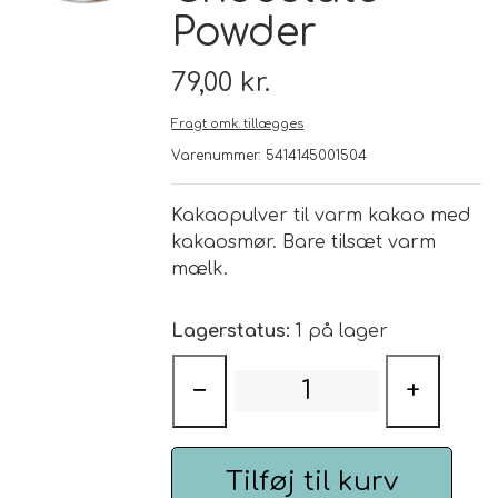
Powder
Brand
79,00 kr.
Te
Fragt omk. tillægges
Varenummer: 5414145001504
Løsvægt teer
Nyheder
Kakaopulver til varm kakao med
Chaplon Te
Sort Te
kakaosmør. Bare tilsæt varm
Åbningstider
mælk.
Kusmi Te
Grøn Te
Lagerstatus:
1 på lager
Matcha te og tilbehør
Grøn Hvid Te
−
+
Hvid Te
Tilføj til kurv
Rooibush