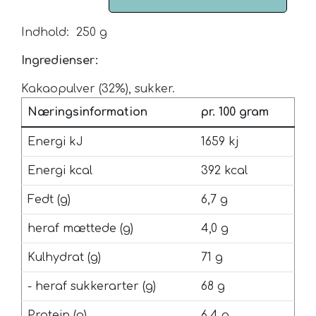
Urte & Frugt teer
Indhold:
250 g
Ingredienser:
Husets Teblandinger
Kakaopulver (32%), sukker.
Næringsinformation
pr. 100 gram
Energi kJ
1659 kj
Energi kcal
392 kcal
Fedt (g)
6,7 g
heraf mættede (g)
4,0 g
Kulhydrat (g)
71 g
- heraf sukkerarter (g)
68 g
Protein (g)
6,4 g