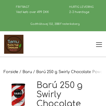
FRI FRAGT
HURTIG LEVERING
Ved køb over 499 DKK
2-3 hverdage
Godthåbsvej 132, 2000 Frederiksberg
Forside
Forside
Baru
Barú 250 g Swirly Chocolate Powde
Barú 250 g
Kaffe
Swirly
Chocolate
Se Butikken