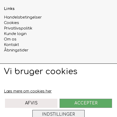
Links
Urte & Frugt teer
Handelsbetingelser
Cookies
Husets Teblandinger
Privatlivspolitik
Kunde login
Om os
Kontakt
Åbningstider
Sociale medier
Vi bruger cookies
Læs mere om cookies her
AFVIS
ACCEPTER
INDSTILLINGER