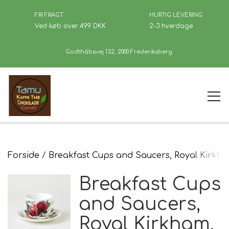
FRI FRAGT
HURTIG LEVERING
Ved køb over 499 DKK
2-3 hverdage
Godthåbsvej 132, 2000 Frederiksberg
Forside
Forside
Breakfast Cups and Saucers, Royal Kirkha
Breakfast Cups
Kaffe
and Saucers,
Royal Kirkham,
Se Butikken