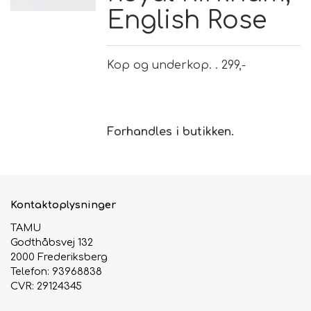
English Rose
Brand
Kop og underkop. . 299,-
Te
Løsvægt teer
Nyheder
Forhandles i butikken.
Chaplon Te
Sort Te
Åbningstider
Kusmi Te
Grøn Te
Kontaktoplysninger
Matcha te og tilbehør
Grøn Hvid Te
TAMU
Godthåbsvej 132
2000 Frederiksberg
Hvid Te
Telefon: 93968838
CVR: 29124345
Rooibush