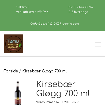
FRI FRAGT
HURTIG LEVERING
Ved køb over 499 DKK
2-3 hverdage
Godthåbsvej 132, 2000 Frederiksberg
Forside
Forside
Kirsebær Gløgg 700 ml
Kirsebær
Kaffe
Gløgg 700 ml
Se Butikken
Varenummer: 5710590002067