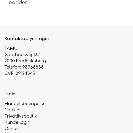
nødder.
Inhold: 700 ml
Urte & Frugt teer
Husets Teblandinger
Kontaktoplysninger
TAMU
Godthåbsvej 132
2000 Frederiksberg
Telefon: 93968838
CVR: 29124345
Links
Handelsbetingelser
Cookies
Privatlivspolitik
Kunde login
Om os