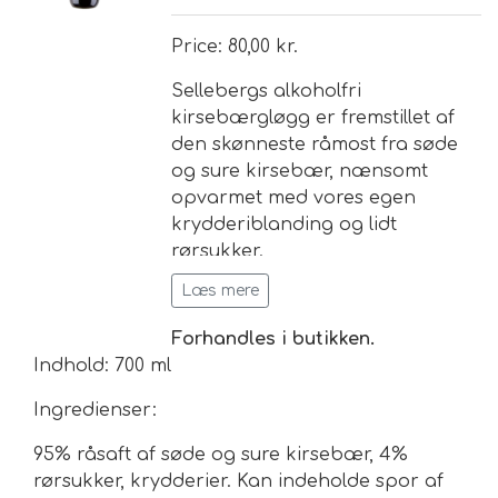
Price: 80,00 kr.
Brand
Sellebergs alkoholfri
kirsebærgløgg er fremstillet af
Te
den skønneste råmost fra søde
Løsvægt teer
og sure kirsebær, nænsomt
Nyheder
opvarmet med vores egen
krydderiblanding og lidt
Chaplon Te
Sort Te
rørsukker.
Åbningstider
Læs mere
Kusmi Te
Grøn Te
En julespecialitet, der er et
absolut must til den søde juletid!
Forhandles i butikken.
Drikkeklar efter opvarmning.
Matcha te og tilbehør
Grøn Hvid Te
Indhold: 700 ml
Opbevares mørkt og ved
Ingredienser:
Hvid Te
stuetemperatur uåbnet.
Holdbarhed efter åbning 7 dage
95% råsaft af søde og sure kirsebær, 4%
ved max. 5 grader..
rørsukker, krydderier. Kan indeholde spor af
Rooibush