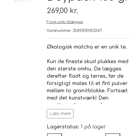
269,00 kr.
Brand
Fragt omk. tillægges
Varenummer: 3585810083247
Te
Løsvægt teer
Økologisk matcha er en unik te.
Nyheder
Kun de fineste skud plukkes med
Chaplon Te
Sort Te
den største omhu. De lægges
Åbningstider
derefter fladt og tørres, før de
Kusmi Te
Grøn Te
forsigtigt males til et fint pulver
mellem to granitblokke. Fortsæt
Matcha te og tilbehør
Grøn Hvid Te
med det kunstværk! Den
resulterende smaragdgrønne
farve er virkelig uforlignelig.
Læs mere
Hvid Te
Lagerstatus:
1 på lager
Rooibush