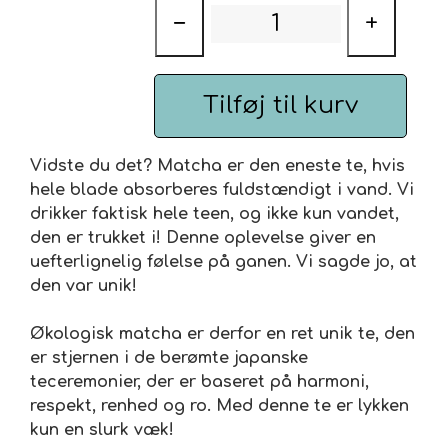
Tilberedning:
80 ˚C
−
+
Urte & Frugt teer
Husets Teblandinger
Tilføj til kurv
Vidste du det? Matcha er den eneste te, hvis
hele blade absorberes fuldstændigt i vand. Vi
drikker faktisk hele teen, og ikke kun vandet,
den er trukket i! Denne oplevelse giver en
uefterlignelig følelse på ganen. Vi sagde jo, at
den var unik!
Økologisk matcha er derfor en ret unik te, den
er stjernen i de berømte japanske
teceremonier, der er baseret på harmoni,
respekt, renhed og ro. Med denne te er lykken
kun en slurk væk!