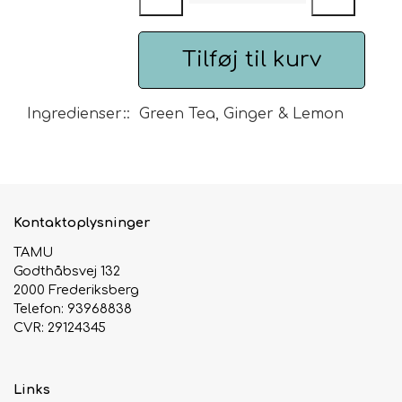
Tilberedning:
2-3
minutter
80 ˚C
Urte & Frugt teer
Tilføj til kurv
Husets Teblandinger
Ingredienser:: Green Tea, Ginger & Lemon
Kontaktoplysninger
TAMU
Godthåbsvej 132
2000 Frederiksberg
Telefon: 93968838
CVR: 29124345
Links