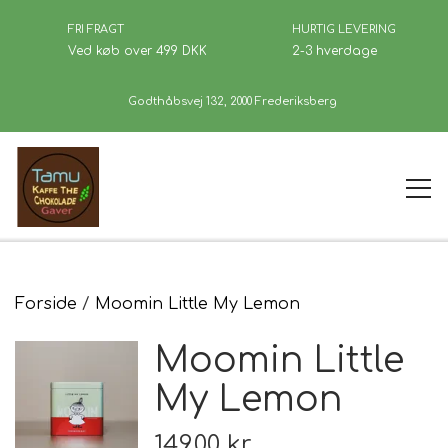
FRI FRAGT
HURTIG LEVERING
Ved køb over 499 DKK
2-3 hverdage
Godthåbsvej 132, 2000 Frederiksberg
Forside
Forside
Moomin Little My Lemon
Moomin Little
Kaffe
My Lemon
Se Butikken
149,00 kr.