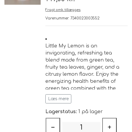
Fragt omk. tillægges
Brand
Varenummer: 7340023003552
Te
Løsvægt teer
Little My Lemon is an
Nyheder
invigorating, refreshing tea
blend made from green tea,
Chaplon Te
Sort Te
fruity tea leaves, ginger, and a
Åbningstider
citrusy lemon flavor. Enjoy the
Kusmi Te
Grøn Te
energizing health benefits of
green tea combined with the
Matcha te og tilbehør
Grøn Hvid Te
antioxidants of fruity tea leaves,
Læs mere
the digestive properties of
ginger, and a zing of lemon.
Hvid Te
Lagerstatus:
1 på lager
Perfect for health-conscious tea
lovers.
−
+
Rooibush