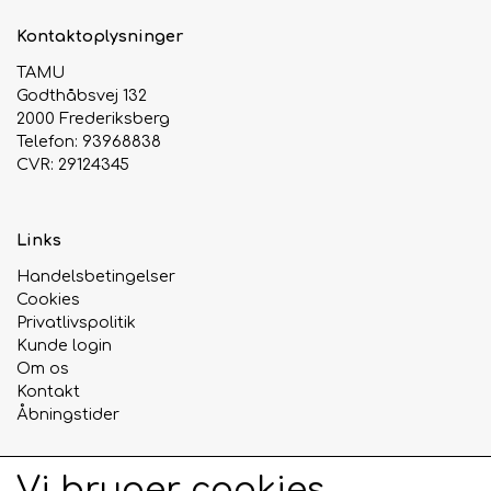
Kontaktoplysninger
TAMU
Godthåbsvej 132
2000 Frederiksberg
Telefon: 93968838
CVR: 29124345
Links
Handelsbetingelser
Cookies
Privatlivspolitik
Kunde login
Om os
Kontakt
Åbningstider
Vi bruger cookies
Sociale medier