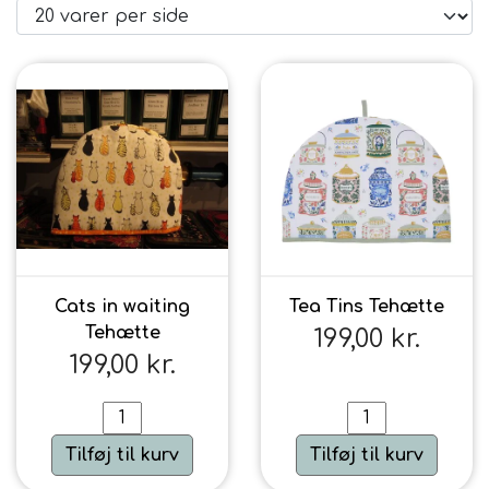
Brand
Te
Løsvægt teer
Nyheder
Chaplon Te
Sort Te
Åbningstider
Kusmi Te
Grøn Te
Cats in waiting
Tea Tins Tehætte
Tehætte
199,00 kr.
Matcha te og tilbehør
Grøn Hvid Te
199,00 kr.
Hvid Te
Tilføj til kurv
Tilføj til kurv
Rooibush