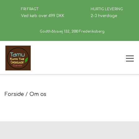
FRI FRAGT
HURTIG LEVERING
Ved køb over 499 DKK
2-3 hverdage
Godthåbsvej 132, 2000 Frederiksberg
Forside
Forside
Om os
Kaffe
Se Butikken