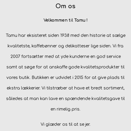
Om os
Brand
Velkommen til Tamu !
Te
Tamu har eksisteret siden 1938 med den historie at sælge
Løsvægt teer
kvalitetste, kaffebønner og delikatteser lige siden. Vi fra
Nyheder
2007 fortsætter med at yde kunderne en god service
Chaplon Te
Sort Te
samt at søge for at anskaffe gode kvalitetsprodukter til
Åbningstider
Kusmi Te
Grøn Te
vores butik. Butikken er udvidet i 2015 for at give plads til
ekstra lækkerier. Vi tilstræber at have et bredt sortiment,
Matcha te og tilbehør
Grøn Hvid Te
således at man kan lave en spændende kvalitetsgave til
en rimelig pris.
Hvid Te
Vi glæder os til at se jer.
Rooibush