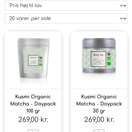
Brand
Te
Løsvægt teer
Nyheder
Chaplon Te
Sort Te
Åbningstider
Kusmi Te
Grøn Te
Matcha te og tilbehør
Grøn Hvid Te
Kusmi Organic
Kusmi Organic
Matcha - Doypack
Matcha - Doypack
100 gr
Hvid Te
30 gr
269,00 kr.
269,00 kr.
Rooibush