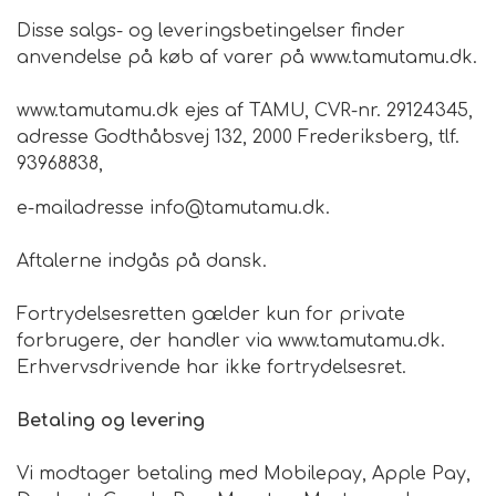
Disse salgs- og leveringsbetingelser finder
Brand
anvendelse på køb af varer på www.tamutamu.dk.
www.tamutamu.dk ejes af TAMU, CVR-nr. 29124345,
Te
adresse Godthåbsvej 132, 2000 Frederiksberg, tlf.
93968838,
Løsvægt teer
Nyheder
e-mailadresse info@tamutamu.dk.
Chaplon Te
Sort Te
Åbningstider
Aftalerne indgås på dansk.
Kusmi Te
Grøn Te
Fortrydelsesretten gælder kun for private
forbrugere, der handler via www.tamutamu.dk.
Matcha te og tilbehør
Grøn Hvid Te
Erhvervsdrivende har ikke fortrydelsesret.
Hvid Te
Betaling og levering
Vi modtager betaling med Mobilepay, Apple Pay,
Rooibush