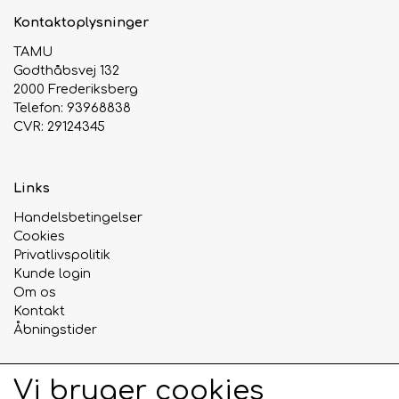
Kontaktoplysninger
TAMU
Godthåbsvej 132
2000 Frederiksberg
Telefon: 93968838
CVR: 29124345
Links
Handelsbetingelser
Cookies
Privatlivspolitik
Kunde login
Om os
Kontakt
Åbningstider
Vi bruger cookies
Sociale medier