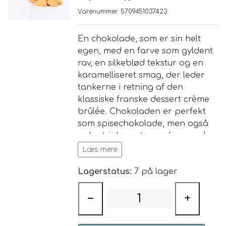
Varenummer: 5709451037423
Brand
En chokolade, som er sin helt
egen, med en farve som gyldent
Te
rav, en silkeblød tekstur og en
karamelliseret smag, der leder
Løsvægt teer
Nyheder
tankerne i retning af den
klassiske franske dessert crème
Chaplon Te
Sort Te
brûlée. Chokoladen er perfekt
Åbningstider
som spisechokolade, men også
Kusmi Te
Grøn Te
oplagt i desserter og bagværk.
Læs mere
Matcha te og tilbehør
Grøn Hvid Te
Lagerstatus:
7 på lager
Hvid Te
−
+
Rooibush