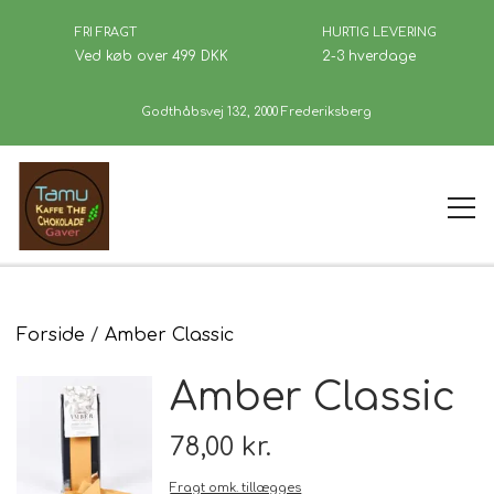
FRI FRAGT
HURTIG LEVERING
Ved køb over 499 DKK
2-3 hverdage
Godthåbsvej 132, 2000 Frederiksberg
Forside
Forside
Amber Classic
Amber Classic
Kaffe
78,00 kr.
Se Butikken
Fragt omk. tillægges