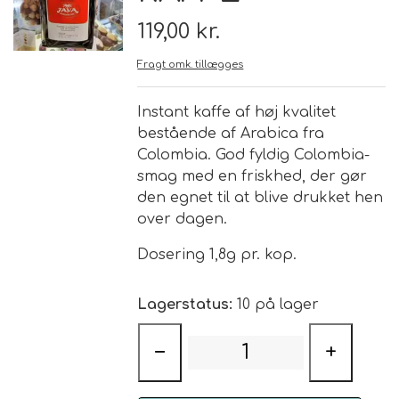
119,00 kr.
Brand
Fragt omk. tillægges
Te
Instant kaffe af høj kvalitet
bestående af Arabica fra
Løsvægt teer
Nyheder
Colombia. God fyldig Colombia-
smag med en friskhed, der gør
Chaplon Te
Sort Te
den egnet til at blive drukket hen
Åbningstider
over dagen.
Kusmi Te
Grøn Te
Dosering 1,8g pr. kop.
Matcha te og tilbehør
Grøn Hvid Te
Lagerstatus:
10 på lager
Hvid Te
−
+
Rooibush