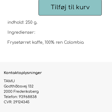
Tilføj til kurv
Urte & Frugt teer
indhold: 250 g.
Husets Teblandinger
Ingredienser:
Frysetørret kaffe, 100% ren Colombia
Kontaktoplysninger
TAMU
Godthåbsvej 132
2000 Frederiksberg
Telefon: 93968838
CVR: 29124345