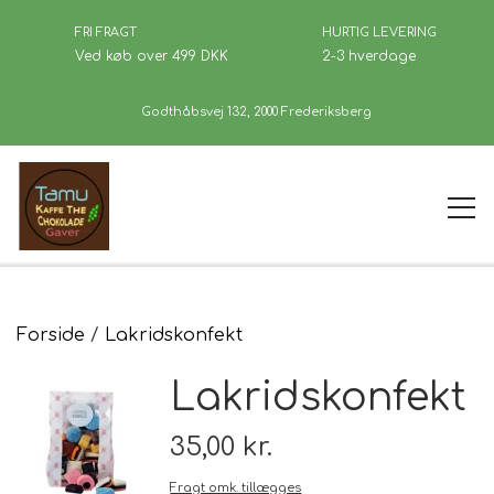
FRI FRAGT
HURTIG LEVERING
Ved køb over 499 DKK
2-3 hverdage
Godthåbsvej 132, 2000 Frederiksberg
Forside
Forside
Lakridskonfekt
Lakridskonfekt
Kaffe
35,00 kr.
Se Butikken
Fragt omk. tillægges