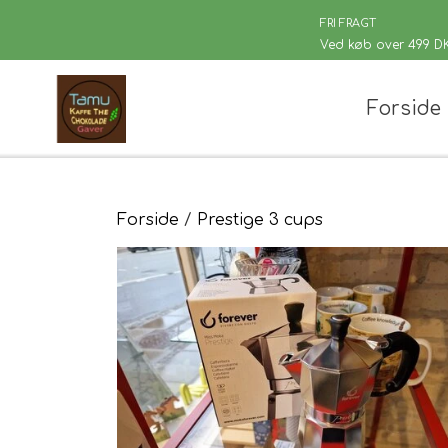
FRI FRAGT
Ved køb over 499 D
Forside
Chaplon Te
Løsvægt te
Sort Te
Kusmi Te
Forside
Prestige 3 cups
Grøn Te
Matcha te og tilbehør
Grøn Hvid Te
Hvid Te
Rooibush
Urte & Frugt
Husets Tebl