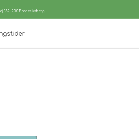
j 132, 2000 Frederiksberg
ngstider