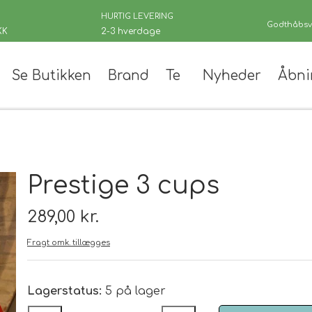
HURTIG LEVERING
Godthåbsve
KK
2-3 hverdage
Se Butikken
Brand
Te
Nyheder
Åbni
er
Prestige 3 cups
289,00 kr.
Fragt omk. tillægges
 teer
andinger
Lagerstatus:
5 på lager