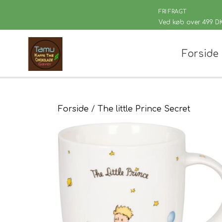
FRI FRAGT
Ved køb over 499 D
Forside
Chaplon Te
Løsvægt te
Sort Te
Kusmi Te
Forside
The little Prince Secret
Grøn Te
Matcha te og tilbehør
Grøn Hvid Te
Hvid Te
Rooibush
Urte & Frugt
Husets Tebl