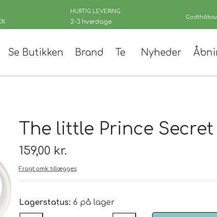
HURTIG LEVERING
Godthåbsve
KK
2-3 hverdage
Se Butikken
Brand
Te
Nyheder
Åbni
er
The little Prince Secret
159,00 kr.
Fragt omk. tillægges
 teer
andinger
Lagerstatus:
6 på lager