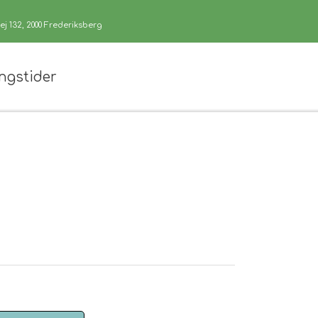
j 132, 2000 Frederiksberg
ngstider