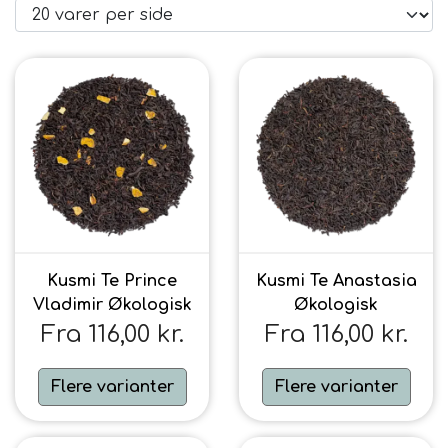
Brand
Te
Løsvægt teer
Nyheder
Chaplon Te
Sort Te
Åbningstider
Kusmi Te
Grøn Te
Kusmi Te Prince
Kusmi Te Anastasia
Vladimir Økologisk
Økologisk
Matcha te og tilbehør
Grøn Hvid Te
Fra 116,00 kr.
Fra 116,00 kr.
Hvid Te
Flere varianter
Flere varianter
Rooibush