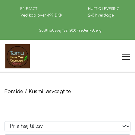
FRI FRAGT
HURTIG LEVERING
Ved køb over 499 DKK
2-3 hverdage
Godthåbsvej 132, 2000 Frederiksberg
Forside
Forside
Kusmi løsvægt te
Kusmi løsvægt te
Kaffe
Se Butikken