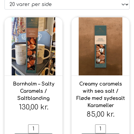
Brand
Te
Løsvægt teer
Nyheder
Chaplon Te
Sort Te
Åbningstider
Kusmi Te
Grøn Te
Bornholm – Salty
Creamy caramels
Caramels /
with sea salt /
Matcha te og tilbehør
Grøn Hvid Te
Saltblanding
Fløde med sydesalt
Karameller
130,00 kr.
Hvid Te
85,00 kr.
Rooibush