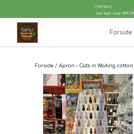
FRI FRAGT
Ved køb over 499 D
Forside
Chaplon Te
Løsvægt te
Sort Te
Kusmi Te
Forside
Apron - Cats in Waiting cotton
Grøn Te
Matcha te og tilbehør
Grøn Hvid Te
Hvid Te
Rooibush
Urte & Frugt
Husets Tebl