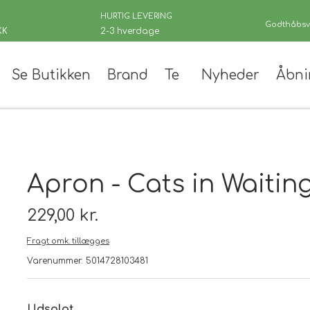
HURTIG LEVERING
Godthåbsve
KK
2-3 hverdage
Se Butikken
Brand
Te
Nyheder
Åbni
er
Apron - Cats in Waitin
229,00 kr.
Fragt omk. tillægges
 teer
Varenummer: 5014728103481
andinger
Udsolgt