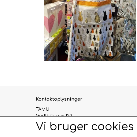
Kontaktoplysninger
TAMU
Godthåbsvej 132
2000 Frederiksberg
Vi bruger cookies
Telefon: 93968838
CVR: 29124345