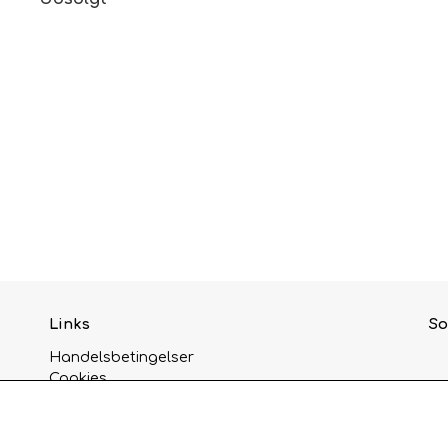
Links
So
Handelsbetingelser
Cookies
Privatlivspolitik
Kunde login
Om os