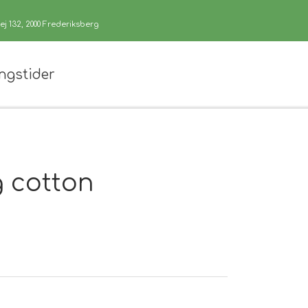
j 132, 2000 Frederiksberg
ngstider
g cotton