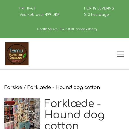
FRI FRAGT
HURTIG LEVERING
Ved køb over 499 DKK
2-3 hverdage
Godthåbsvej 132, 2000 Frederiksberg
Forside
Forside
Forklæde - Hound dog cotton
Forklæde -
Kaffe
Hound dog
cotton
Se Butikken