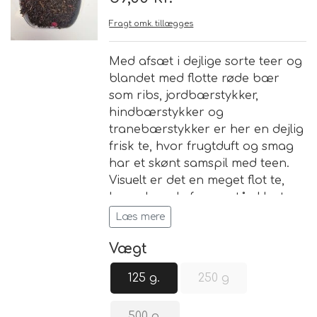
Fragt omk. tillægges
Brand
Med afsæt i dejlige sorte teer og
Te
blandet med flotte røde bær
som ribs, jordbærstykker,
Løsvægt teer
hindbærstykker og
Nyheder
tranebærstykker er her en dejlig
frisk te, hvor frugtduft og smag
Chaplon Te
Sort Te
har et skønt samspil med teen.
Åbningstider
Visuelt er det en meget flot te,
Kusmi Te
Grøn Te
hvor de røde farver står klart
mod den sorte bund.
Læs mere
Matcha te og tilbehør
Grøn Hvid Te
Vægt
Hvid Te
125 g.
250 g
Rooibush
500 g.