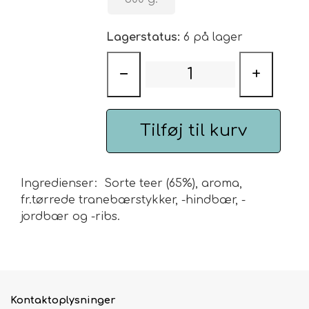
Urte & Frugt teer
Lagerstatus:
6 på lager
Husets Teblandinger
−
+
Tilføj til kurv
Ingredienser: Sorte teer (65%), aroma,
fr.tørrede tranebærstykker, -hindbær, -
jordbær og -ribs.
Kontaktoplysninger