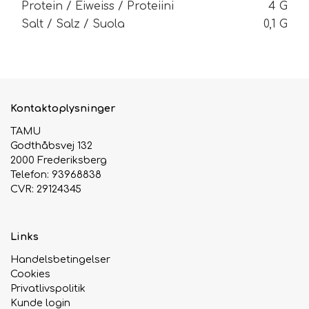
Protein / Eiweiss / Proteiini
4 G
Salt / Salz / Suola
0,1 G
Kontaktoplysninger
TAMU
Godthåbsvej 132
2000 Frederiksberg
Telefon: 93968838
CVR: 29124345
Links
Handelsbetingelser
Cookies
Privatlivspolitik
Kunde login