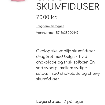
SKUMFIDUSER
Brand
70,00 kr.
Te
Fragt omk. tillægges
Varenummer: 5713638200449
Løsvægt teer
Nyheder
Chaplon Te
Sort Te
Økologiske vanilje skumfiduser
Åbningstider
dragéret med belgisk hvid
Kusmi Te
Grøn Te
chokolade og frisk solbær. En
sød synergi mellem syrlige
solbær, sød chokolade og chewy
Matcha te og tilbehør
Grøn Hvid Te
skumfiduser.
Hvid Te
Rooibush
Lagerstatus:
12 på lager