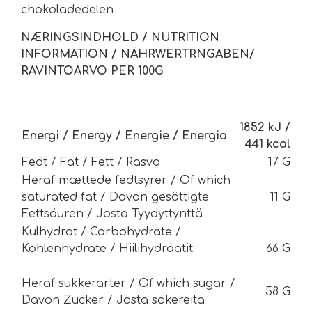
chokoladedelen
NÆRINGSINDHOLD / NUTRITION
INFORMATION / NÄHRWERTRNGABEN/
RAVINTOARVO PER 100G
1852 kJ /
Energi / Energy / Energie / Energia
441 kcal
Fedt / Fat / Fett / Rasva
17 G
Heraf mættede fedtsyrer / Of which
saturated fat / Davon gesättigte
11 G
Fettsäuren / Josta Tyydyttynttä
Kulhydrat / Carbohydrate /
Kohlenhydrate / Hiilihydraatit
66 G
Heraf sukkerarter / Of which sugar /
58 G
Davon Zucker / Josta sokereita