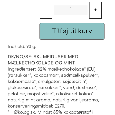
−
+
Urte & Frugt teer
Husets Teblandinger
Tilføj til kurv
Indhold: 90 g.
DK/NO/SE: SKUMFIDUSER MED
MÆLKECHOKOLADE OG MINT
Ingredienser: 32% mælkechokolade* (EU)
(rørsukker*, kakaosmør*,
sødmælkspulver
*,
kakaomasse*, emulgator:
sojalecitin
*),
glukosesirup*, rørsukker*, vand, dextrose*,
gelatine, majsstivelse*, alkaliseret kakao*,
naturlig mint aroma, naturlig vaniljearoma,
konserveringsmiddel: E270.
* = Økologisk. Mindst 35% kakaotørstof i