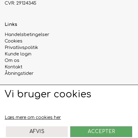
CVR: 29124345
Urte & Frugt teer
Links
Husets Teblandinger
Handelsbetingelser
Cookies
Privatlivspolitik
Kunde login
Om os
Kontakt
Åbningstider
Vi bruger cookies
Sociale medier
Læs mere om cookies her
AFVIS
ACCEPTER