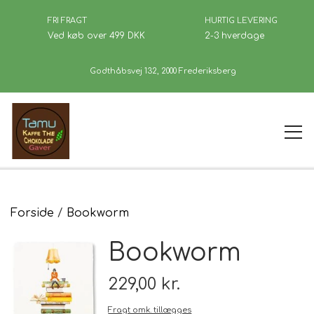
FRI FRAGT
HURTIG LEVERING
Ved køb over 499 DKK
2-3 hverdage
Godthåbsvej 132, 2000 Frederiksberg
Forside
Forside
Bookworm
Bookworm
Kaffe
229,00 kr.
Se Butikken
Fragt omk. tillægges