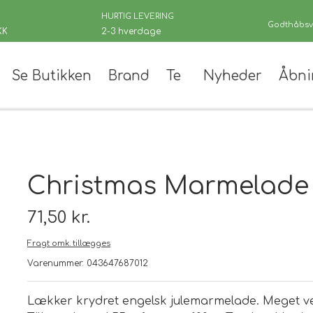
HURTIG LEVERING
Godthåbsve
KK
2-3 hverdage
Se Butikken
Brand
Te
Nyheder
Åbni
er
Christmas Marmelade
71,50 kr.
Fragt omk. tillægges
 teer
Varenummer: 043647687012
andinger
Lækker krydret engelsk julemarmelade. Meget vele