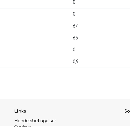
0
0
67
66
0
0,9
Links
So
Handelsbetingelser
Cookies