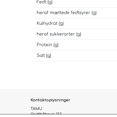
Fedt (g)
heraf mættede fedtsyrer (g)
Kulhydrat (g)
heraf sukkerarter (g)
Protein (g)
Salt (g)
Kontaktoplysninger
TAMU
Godthåbsvej 132