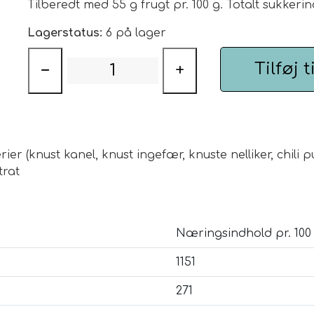
Tilberedt med 55 g frugt pr. 100 g. Totalt sukkerind
Lagerstatus:
6 på lager
Tilføj t
−
+
er (knust kanel, knust ingefær, knuste nelliker, chili pu
trat
Næringsindhold pr. 100 
1151
271