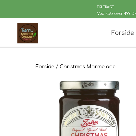
FRI FRAGT
Ved køb over 499 D
Forside
Chaplon Te
Løsvægt te
Sort Te
Kusmi Te
Forside
Christmas Marmelade
Grøn Te
Matcha te og tilbehør
Grøn Hvid Te
Hvid Te
Rooibush
Urte & Frugt
Husets Tebl