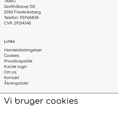
TAMU
Godthåbsvej 132
Urte & Frugt teer
2000 Frederiksberg
Telefon: 93968838
CVR: 29124345
Husets Teblandinger
Links
Handelsbetingelser
Cookies
Privatlivspolitik
Kunde login
Om os
Kontakt
Åbningstider
Vi bruger cookies
Sociale medier