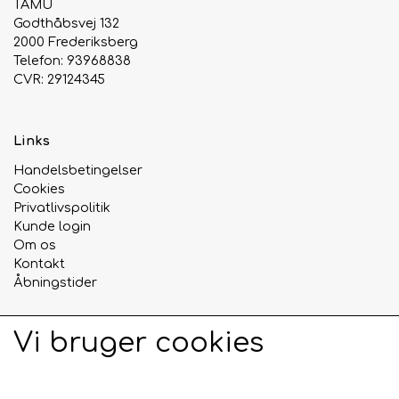
TAMU
Godthåbsvej 132
Urte & Frugt teer
2000 Frederiksberg
Telefon: 93968838
CVR: 29124345
Husets Teblandinger
Links
Handelsbetingelser
Cookies
Privatlivspolitik
Kunde login
Om os
Kontakt
Åbningstider
Vi bruger cookies
Sociale medier