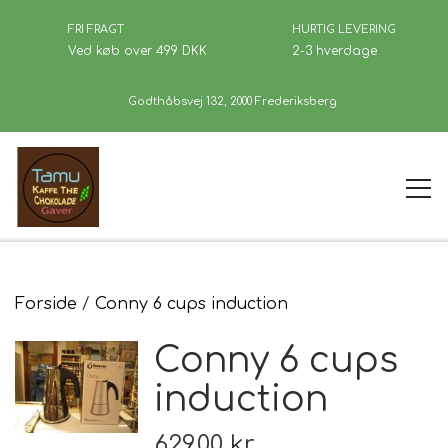
FRI FRAGT
HURTIG LEVERING
Ved køb over 499 DKK
2-3 hverdage
Godthåbsvej 132, 2000 Frederiksberg
Forside
Forside
Conny 6 cups induction
Conny 6 cups
Kaffe
induction
Se Butikken
629,00 kr.