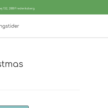
j 132, 2000 Frederiksberg
ngstider
stmas