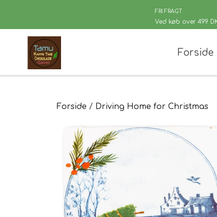
FRI FRAGT
Ved køb over 499 D
Forside
Chaplon Te
Løsvægt te
Sort Te
Kusmi Te
Forside
Driving Home for Christmas
Grøn Te
Matcha te og tilbehør
Grøn Hvid Te
Hvid Te
Rooibush
Urte & Frugt
Husets Tebl