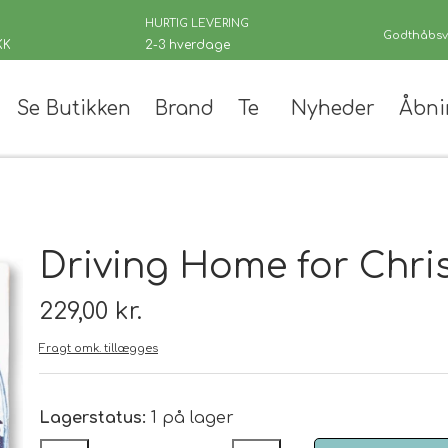
HURTIG LEVERING
Godthåbsve
KK
2-3 hverdage
Se Butikken
Brand
Te
Nyheder
Åbni
er
Driving Home for Chri
229,00 kr.
Fragt omk. tillægges
 teer
andinger
Lagerstatus:
1 på lager