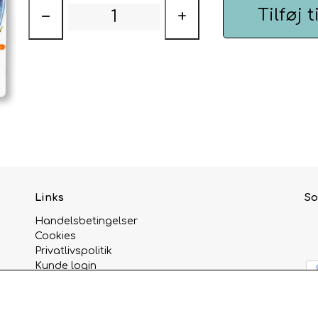
Tilføj t
−
+
Links
So
Handelsbetingelser
Cookies
Privatlivspolitik
Kunde login
Om os
Kontakt
Åbningstider