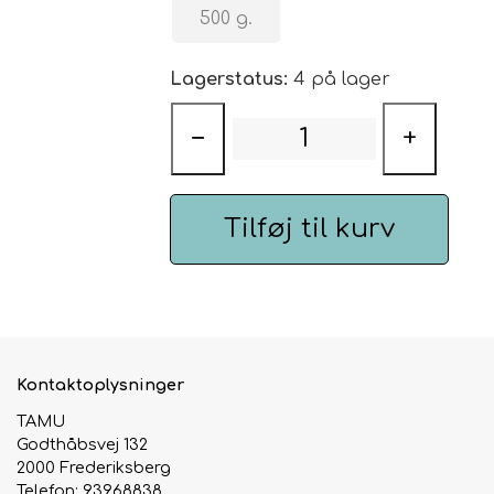
500 g.
Urte & Frugt teer
Lagerstatus:
4 på lager
Husets Teblandinger
−
+
Tilføj til kurv
Kontaktoplysninger
TAMU
Godthåbsvej 132
2000 Frederiksberg
Telefon: 93968838