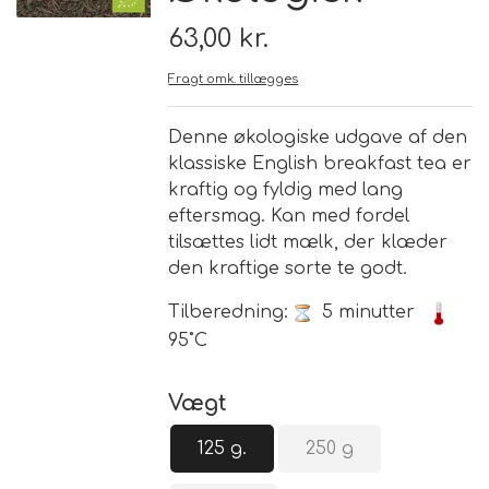
63,00 kr.
Brand
Fragt omk. tillægges
Te
Denne økologiske udgave af den
klassiske English breakfast tea er
Løsvægt teer
Nyheder
kraftig og fyldig med lang
eftersmag. Kan med fordel
Chaplon Te
Sort Te
tilsættes lidt mælk, der klæder
Åbningstider
den kraftige sorte te godt.
Kusmi Te
Grøn Te
Tilberedning:
5 minutter
95˚C
Matcha te og tilbehør
Grøn Hvid Te
Vægt
Hvid Te
125 g.
250 g
Rooibush