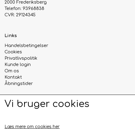
2000 Frederiksberg
Telefon: 93968838
Urte & Frugt teer
CVR: 29124345
Husets Teblandinger
Links
Handelsbetingelser
Cookies
Privatlivspolitik
Kunde login
Om os
Kontakt
Åbningstider
Vi bruger cookies
Sociale medier
Læs mere om cookies her