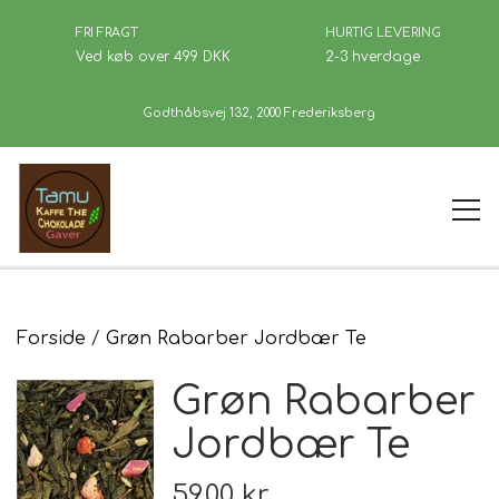
FRI FRAGT
HURTIG LEVERING
Ved køb over 499 DKK
2-3 hverdage
Godthåbsvej 132, 2000 Frederiksberg
Forside
Forside
Grøn Rabarber Jordbær Te
Grøn Rabarber
Kaffe
Jordbær Te
Se Butikken
59,00 kr.