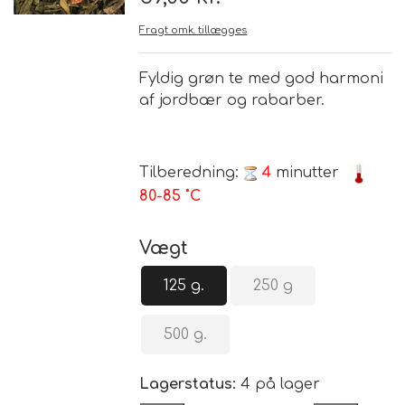
Fragt omk. tillægges
Brand
Fyldig grøn te med god harmoni
Te
af jordbær og rabarber.
Løsvægt teer
Nyheder
Tilberedning:
4
minutter
Chaplon Te
Sort Te
80-85 ˚C
Åbningstider
Kusmi Te
Grøn Te
Vægt
125 g.
250 g
Matcha te og tilbehør
Grøn Hvid Te
500 g.
Hvid Te
Lagerstatus:
4 på lager
Rooibush