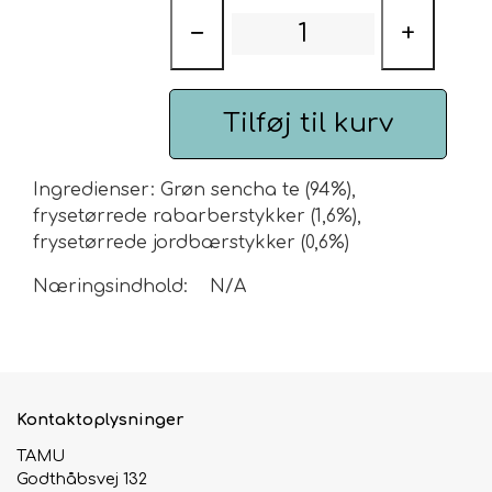
−
+
Urte & Frugt teer
Husets Teblandinger
Tilføj til kurv
Ingredienser: Grøn sencha te (94%),
frysetørrede rabarberstykker (1,6%),
frysetørrede jordbærstykker (0,6%)
Næringsindhold: N/A
Kontaktoplysninger
TAMU
Godthåbsvej 132