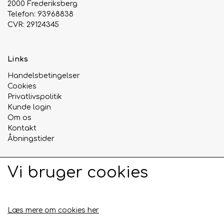
2000 Frederiksberg
Telefon: 93968838
Urte & Frugt teer
CVR: 29124345
Husets Teblandinger
Links
Handelsbetingelser
Cookies
Privatlivspolitik
Kunde login
Om os
Kontakt
Åbningstider
Vi bruger cookies
Sociale medier
Læs mere om cookies her