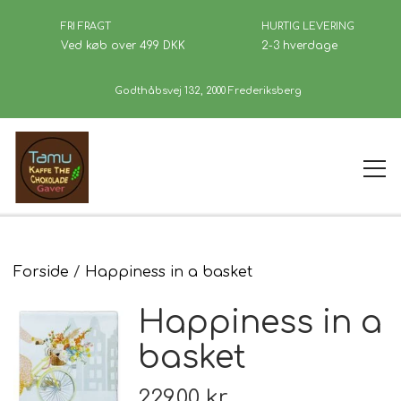
FRI FRAGT
HURTIG LEVERING
Ved køb over 499 DKK
2-3 hverdage
Godthåbsvej 132, 2000 Frederiksberg
Forside
Forside
Happiness in a basket
Happiness in a
Kaffe
basket
Se Butikken
229,00 kr.