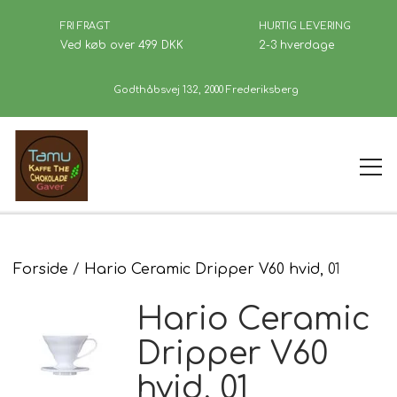
FRI FRAGT
HURTIG LEVERING
Ved køb over 499 DKK
2-3 hverdage
Godthåbsvej 132, 2000 Frederiksberg
Forside
Forside
Hario Ceramic Dripper V60 hvid, 01
Hario Ceramic
Kaffe
Dripper V60
hvid, 01
Se Butikken