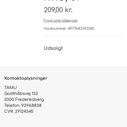
209,00 kr.
Brand
Fragt omk. tillægges
Varenummer: 4977642143340
Te
Løsvægt teer
Nyheder
Udsolgt
Chaplon Te
Sort Te
Åbningstider
Kusmi Te
Grøn Te
Kontaktoplysninger
TAMU
Matcha te og tilbehør
Grøn Hvid Te
Godthåbsvej 132
2000 Frederiksberg
Telefon: 93968838
Hvid Te
CVR: 29124345
Rooibush