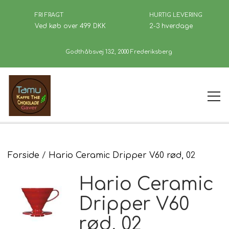
FRI FRAGT
HURTIG LEVERING
Ved køb over 499 DKK
2-3 hverdage
Godthåbsvej 132, 2000 Frederiksberg
Forside
Forside
Hario Ceramic Dripper V60 rød, 02
Hario Ceramic
Kaffe
Dripper V60
rød, 02
Se Butikken