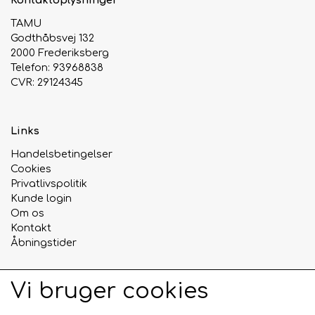
TAMU
Urte & Frugt teer
Godthåbsvej 132
2000 Frederiksberg
Telefon: 93968838
Husets Teblandinger
CVR: 29124345
Links
Handelsbetingelser
Cookies
Privatlivspolitik
Kunde login
Om os
Kontakt
Åbningstider
Vi bruger cookies
Sociale medier