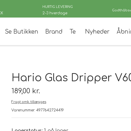
HURTIG LEVERING
Godthåbsve
KK
2-3 hverdage
Se Butikken
Brand
Te
Nyheder
Åbni
er
Hario Glas Dripper V60
189,00 kr.
Fragt omk. tillægges
 teer
Varenummer: 4977642724419
andinger
Lagerstatus:
1 på lager