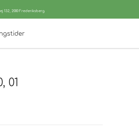
j 132, 2000 Frederiksberg
ngstider
, 01