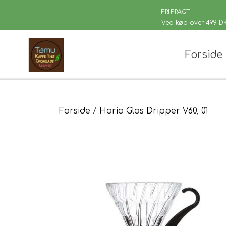
FRI FRAGT
Ved køb over 499 D
Forside
Chaplon Te
Løsvægt te
Sort Te
Kusmi Te
Forside
Hario Glas Dripper V60, 01
Grøn Te
Matcha te og tilbehør
Grøn Hvid Te
Hvid Te
Rooibush
Urte & Frugt
Husets Tebl