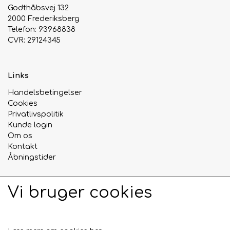
Godthåbsvej 132
2000 Frederiksberg
Urte & Frugt teer
Telefon: 93968838
CVR: 29124345
Husets Teblandinger
Links
Handelsbetingelser
Cookies
Privatlivspolitik
Kunde login
Om os
Kontakt
Åbningstider
Vi bruger cookies
Sociale medier