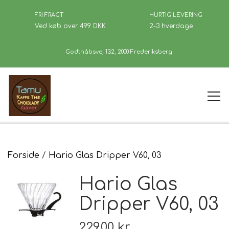
FRI FRAGT
HURTIG LEVERING
Ved køb over 499 DKK
2-3 hverdage
Godthåbsvej 132, 2000 Frederiksberg
Forside
Forside
Hario Glas Dripper V60, 03
Hario Glas
Kaffe
Dripper V60, 03
Se Butikken
229,00 kr.