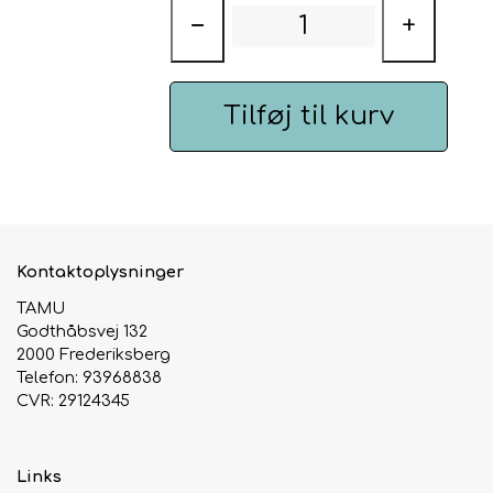
−
+
Urte & Frugt teer
Husets Teblandinger
Tilføj til kurv
Kontaktoplysninger
TAMU
Godthåbsvej 132
2000 Frederiksberg
Telefon: 93968838
CVR: 29124345
Links