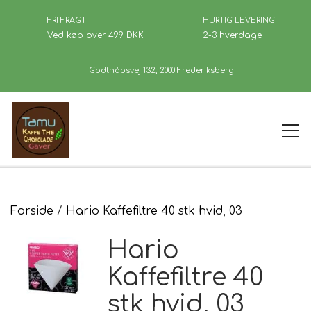
FRI FRAGT
HURTIG LEVERING
Ved køb over 499 DKK
2-3 hverdage
Godthåbsvej 132, 2000 Frederiksberg
Forside
Forside
Hario Kaffefiltre 40 stk hvid, 03
Hario
Kaffe
Kaffefiltre 40
stk hvid, 03
Se Butikken