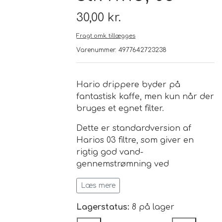
30,00 kr.
Brand
Fragt omk. tillægges
Varenummer: 4977642723238
Te
Løsvægt teer
Nyheder
Hario drippere byder på
fantastisk kaffe, men kun når der
Chaplon Te
Sort Te
bruges et egnet filter.
Åbningstider
Dette er standardversion af
Kusmi Te
Grøn Te
Harios 03 filtre, som giver en
rigtig god vand-
Matcha te og tilbehør
Grøn Hvid Te
gennemstrømning ved
brygningen.
Læs mere
Hvid Te
Leveres i praktisk 40 stk æske.
Lagerstatus:
8 på lager
Rooibush
Størrelse: 03