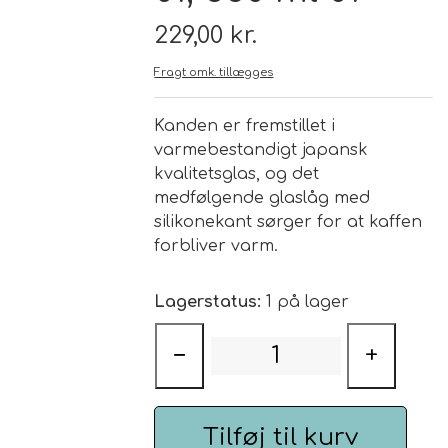
229,00 kr.
Brand
Fragt omk. tillægges
Te
Kanden er fremstillet i
varmebestandigt japansk
Løsvægt teer
Nyheder
kvalitetsglas, og det
medfølgende glaslåg med
Chaplon Te
Sort Te
silikonekant sørger for at kaffen
Åbningstider
forbliver varm.
Kusmi Te
Grøn Te
Lagerstatus:
1 på lager
Matcha te og tilbehør
Grøn Hvid Te
−
+
Hvid Te
Tilføj til kurv
Rooibush