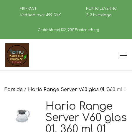
FRI FRAGT
HURTIG LEVERING
Ved køb over 499 DKK
2-3 hverdage
Godthåbsvej 132, 2000 Frederiksberg
Forside
Forside
Hario Range Server V60 glas 01, 360 ml 01
Hario Range
Kaffe
Server V60 glas
01, 360 ml 01
Se Butikken