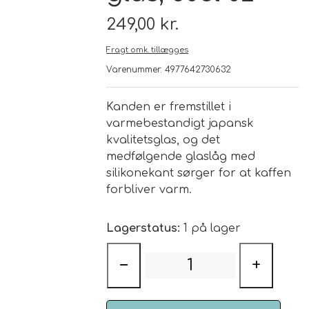
249,00 kr.
Brand
Fragt omk. tillægges
Varenummer: 4977642730632
Te
Løsvægt teer
Kanden er fremstillet i
Nyheder
varmebestandigt japansk
kvalitetsglas, og det
Chaplon Te
Sort Te
medfølgende glaslåg med
Åbningstider
silikonekant sørger for at kaffen
Kusmi Te
Grøn Te
forbliver varm.
Matcha te og tilbehør
Grøn Hvid Te
Lagerstatus:
1 på lager
Hvid Te
−
+
Rooibush