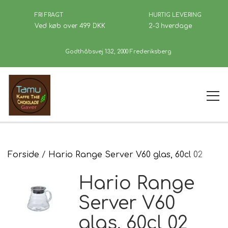
FRI FRAGT
HURTIG LEVERING
Ved køb over 499 DKK
2-3 hverdage
Godthåbsvej 132, 2000 Frederiksberg
Forside
Forside
Hario Range Server V60 glas, 60cl 02
Hario Range
Kaffe
Server V60
glas, 60cl 02
Se Butikken