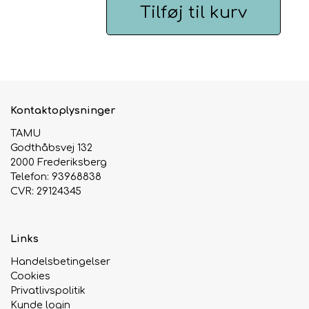
Tilføj til kurv
Urte & Frugt teer
Husets Teblandinger
Kontaktoplysninger
TAMU
Godthåbsvej 132
2000 Frederiksberg
Telefon: 93968838
CVR: 29124345
Links
Handelsbetingelser
Cookies
Privatlivspolitik
Kunde login