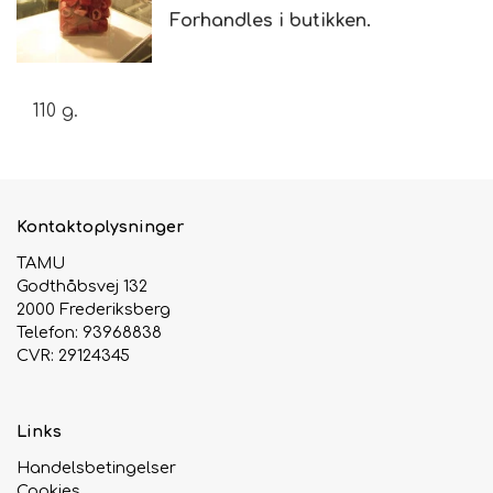
Forhandles i butikken.
Brand
110 g.
Te
Løsvægt teer
Nyheder
Kontaktoplysninger
Chaplon Te
Sort Te
Åbningstider
TAMU
Godthåbsvej 132
Kusmi Te
Grøn Te
2000 Frederiksberg
Telefon: 93968838
Matcha te og tilbehør
Grøn Hvid Te
CVR: 29124345
Hvid Te
Links
Handelsbetingelser
Rooibush
Cookies