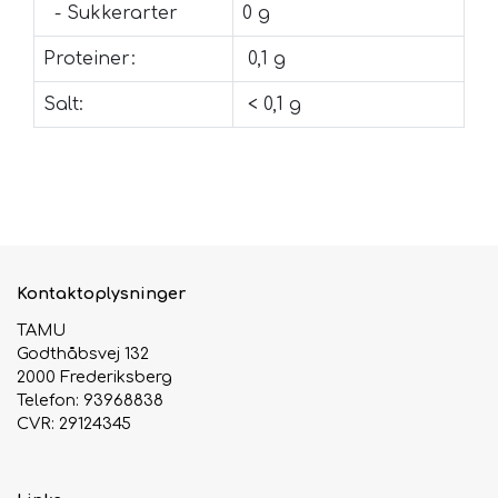
- Sukkerarter
0 g
Proteiner:
0,1 g
Salt:
< 0,1 g
Kontaktoplysninger
TAMU
Godthåbsvej 132
2000 Frederiksberg
Telefon: 93968838
CVR: 29124345