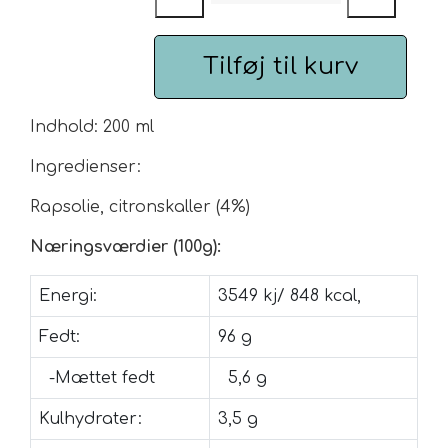
Urte & Frugt teer
Tilføj til kurv
Husets Teblandinger
Indhold: 200 ml
Ingredienser:
Rapsolie, citronskaller (4%)
Næringsværdier (100g):
Energi:
3549 kj/
848
kcal,
Fedt:
96 g
-Mættet fedt
5,6 g
Kulhydrater:
3,5 g