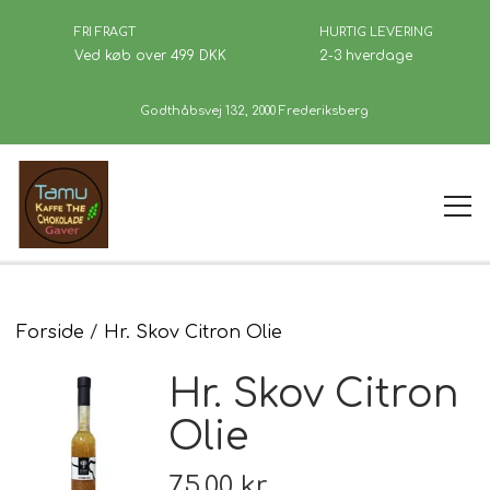
FRI FRAGT
HURTIG LEVERING
Ved køb over 499 DKK
2-3 hverdage
Godthåbsvej 132, 2000 Frederiksberg
Forside
Forside
Hr. Skov Citron Olie
Hr. Skov Citron
Kaffe
Olie
Se Butikken
75,00 kr.