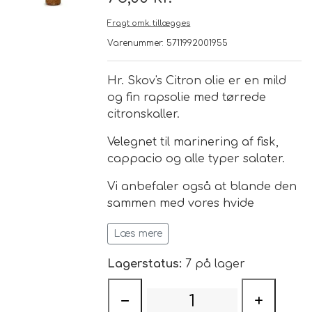
Fragt omk. tillægges
Brand
Varenummer: 5711992001955
Te
Hr. Skov's Citron olie er en mild
og fin rapsolie med tørrede
Løsvægt teer
citronskaller.
Nyheder
Velegnet til marinering af fisk,
Chaplon Te
Sort Te
cappacio og alle typer salater.
Åbningstider
Kusmi Te
Grøn Te
Vi anbefaler også at blande den
sammen med vores hvide
balsamico creme, så har du en
Matcha te og tilbehør
Grøn Hvid Te
Læs mere
dejlig, frisk og sødmefyld
dressing.
Hvid Te
Lagerstatus:
7 på lager
−
+
Rooibush