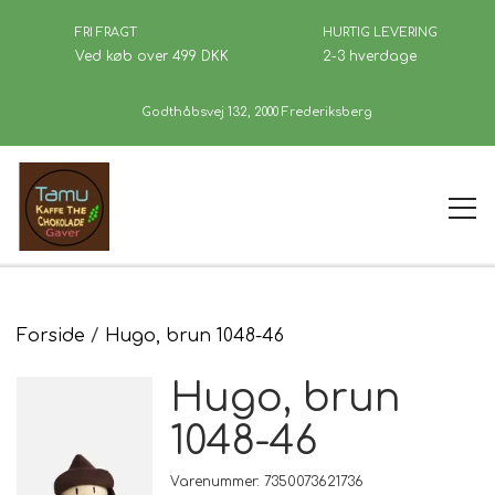
FRI FRAGT
HURTIG LEVERING
Ved køb over 499 DKK
2-3 hverdage
Godthåbsvej 132, 2000 Frederiksberg
Forside
Forside
Hugo, brun 1048-46
Hugo, brun
Kaffe
1048-46
Se Butikken
Varenummer: 7350073621736