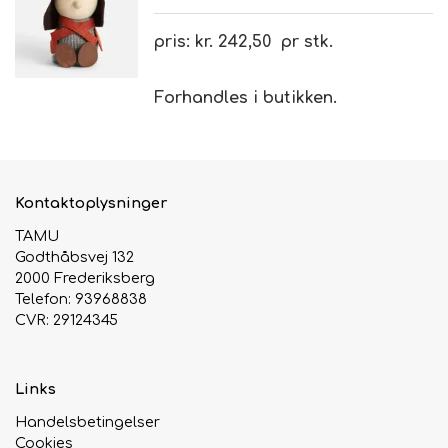
pris: kr. 242,50 pr stk.
Brand
Forhandles i butikken.
Te
Løsvægt teer
Nyheder
Kontaktoplysninger
Chaplon Te
Sort Te
Åbningstider
TAMU
Godthåbsvej 132
Kusmi Te
Grøn Te
2000 Frederiksberg
Telefon: 93968838
CVR: 29124345
Matcha te og tilbehør
Grøn Hvid Te
Hvid Te
Links
Handelsbetingelser
Rooibush
Cookies