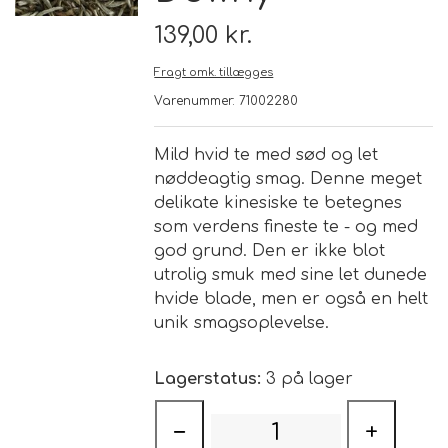
139,00 kr.
Brand
Fragt omk. tillægges
Varenummer: 71002280
Te
Løsvægt teer
Mild hvid te med sød og let
Nyheder
nøddeagtig smag. Denne meget
delikate kinesiske te betegnes
Chaplon Te
Sort Te
som verdens fineste te - og med
Åbningstider
god grund. Den er ikke blot
Kusmi Te
Grøn Te
utrolig smuk med sine let dunede
hvide blade, men er også en helt
Matcha te og tilbehør
Grøn Hvid Te
unik smagsoplevelse.
Hvid Te
Lagerstatus:
3 på lager
−
+
Rooibush