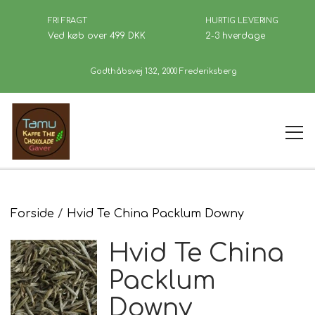
FRI FRAGT
HURTIG LEVERING
Ved køb over 499 DKK
2-3 hverdage
Godthåbsvej 132, 2000 Frederiksberg
Forside
Forside
Hvid Te China Packlum Downy
Hvid Te China
Kaffe
Packlum
Downy
Se Butikken