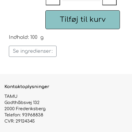
Urte & Frugt teer
Tilføj til kurv
Husets Teblandinger
Indhold: 100 g
Se ingredienser:
Kontaktoplysninger
TAMU
Godthåbsvej 132
2000 Frederiksberg
Telefon: 93968838
CVR: 29124345