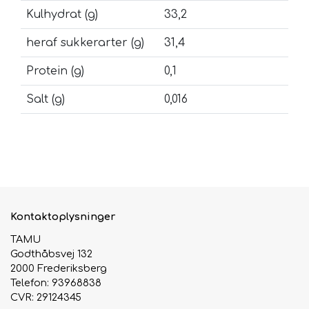
Kulhydrat (g)
33,2
heraf sukkerarter (g)
31,4
Protein (g)
0,1
Salt (g)
0,016
Kontaktoplysninger
TAMU
Godthåbsvej 132
2000 Frederiksberg
Telefon: 93968838
CVR: 29124345