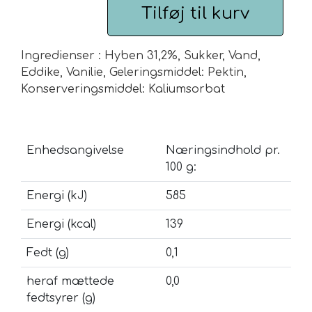
Tilføj til kurv
Urte & Frugt teer
Ingredienser : Hyben 31,2%, Sukker, Vand,
Husets Teblandinger
Eddike, Vanilie, Geleringsmiddel: Pektin,
Konserveringsmiddel: Kaliumsorbat
Enhedsangivelse
Næringsindhold pr.
100 g:
Energi (kJ)
585
Energi (kcal)
139
Fedt (g)
0,1
heraf mættede
0,0
fedtsyrer (g)