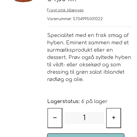
Fragt omk. tillægges
Brand
Varenummer: 5704995001022
Te
Specialitet med en frisk smag af
hyben. Eminent sammen med et
Løsvægt teer
surmælksprodukt eller en
Nyheder
dessert. Prøv også syltede hyben
Chaplon Te
Sort Te
til vildt- eller oksekød og som
Åbningstider
dressing til grøn salat iblandet
rødløg og olie.
Kusmi Te
Grøn Te
Matcha te og tilbehør
Grøn Hvid Te
Lagerstatus:
6 på lager
Hvid Te
−
+
Rooibush