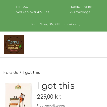
FRI FRAGT
HURTIG LEVERING
Ved køb over 499 DKK
2-3 hverdage
Godthåbsvej 132, 2000 Frederiksberg
Forside
Forside
I got this
I got this
Kaffe
229,00 kr.
Se Butikken
Fragt omk. tillægges