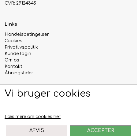
CVR: 29124345
Urte & Frugt teer
Links
Husets Teblandinger
Handelsbetingelser
Cookies
Privatlivspolitik
Kunde login
Om os
Kontakt
Åbningstider
Vi bruger cookies
Sociale medier
Læs mere om cookies her
AFVIS
ACCEPTER