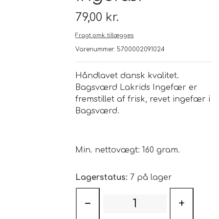
79,00 kr.
Brand
Fragt omk. tillægges
Varenummer: 5700002091024
Te
Løsvægt teer
Håndlavet dansk kvalitet.
Nyheder
Bagsværd Lakrids Ingefær er
fremstillet af frisk, revet ingefær i
Chaplon Te
Sort Te
Bagsværd.
Åbningstider
Kusmi Te
Grøn Te
Min. nettovægt: 160 gram.
Matcha te og tilbehør
Grøn Hvid Te
Lagerstatus:
7 på lager
Hvid Te
−
+
Rooibush