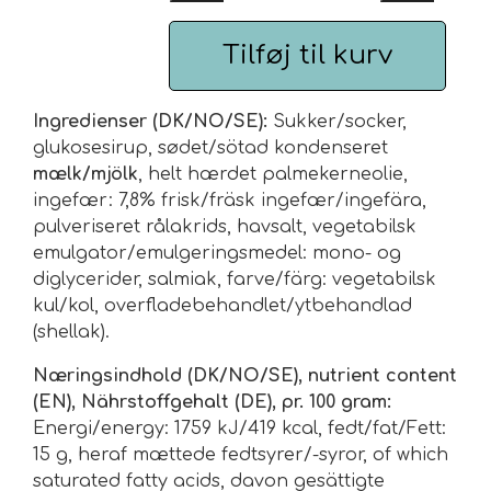
Urte & Frugt teer
Tilføj til kurv
Husets Teblandinger
Ingredienser (DK/NO/SE):
Sukker/socker,
glukosesirup, sødet/sötad kondenseret
mælk/mjölk
, helt hærdet palmekerneolie,
ingefær: 7,8% frisk/fräsk ingefær/ingefära,
pulveriseret rålakrids, havsalt, vegetabilsk
emulgator/emulgeringsmedel: mono- og
diglycerider, salmiak, farve/färg: vegetabilsk
kul/kol, overfladebehandlet/ytbehandlad
(shellak).
Næringsindhold (DK/NO/SE), nutrient content
(EN), Nährstoffgehalt (DE), pr. 100 gram:
Energi/energy: 1759 kJ/419 kcal, fedt/fat/Fett:
15 g, heraf mættede fedtsyrer/-syror, of which
saturated fatty acids, davon gesättigte