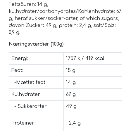
Fettsäuren: 14 g,
kulhydrater/carbohydrates/Kohlenhydrate: 67
g, heraf sukker/socker-arter, of which sugars,
davon Zucker: 49 g, protein: 2,4 g, salt/Salz:
0,9 g.
Næringsværdier (100g):
Energi:
1757 kj/ 419 kcal
Fedt:
15 g
-Mættet fedt
14 g
Kulhydrater:
67 g
- Sukkerarter
49 g
Proteiner:
2,4 g