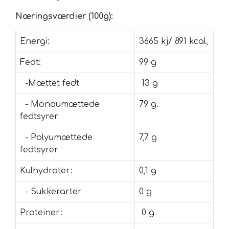
Næringsværdier (100g):
Energi:
3665 kj/ 891 kcal,
Fedt:
99 g
-Mættet fedt
13 g
- Monoumættede
79 g.
fedtsyrer
- Polyumættede
7,7 g
fedtsyrer
Kulhydrater:
0,1 g
- Sukkerarter
0 g
Proteiner:
0 g