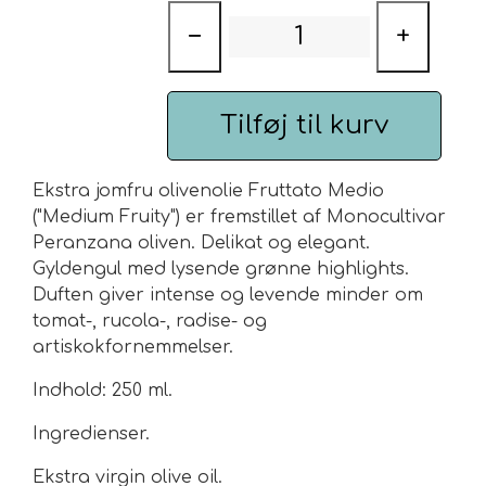
Opbevares indendørs og væk
−
+
fra varmekilder.
Urte & Frugt teer
Husets Teblandinger
Tilføj til kurv
Ekstra jomfru olivenolie Fruttato Medio
("Medium Fruity") er fremstillet af Monocultivar
Peranzana oliven.
Delikat og elegant.
Gyldengul med lysende grønne highlights.
Duften giver intense og levende minder om
tomat-, rucola-, radise- og
artiskokfornemmelser.
Indhold: 250 ml.
Ingredienser.
Ekstra virgin olive oil.