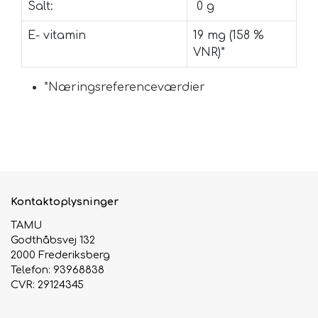
Salt:
0 g
E- vitamin
19 mg (158 %
VNR)*
*Næringsreferenceværdier
Kontaktoplysninger
TAMU
Godthåbsvej 132
2000 Frederiksberg
Telefon: 93968838
CVR: 29124345