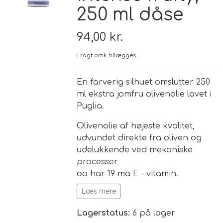
250 ml dåse
Brand
94,00 kr.
Te
Fragt omk. tillægges
Løsvægt teer
En farverig silhuet omslutter 250
Nyheder
ml ekstra jomfru olivenolie lavet i
Chaplon Te
Sort Te
Puglia.
Åbningstider
Olivenolie af højeste kvalitet,
Kusmi Te
Grøn Te
udvundet direkte fra oliven og
udelukkende ved mekaniske
Matcha te og tilbehør
Grøn Hvid Te
processer
og har 19 mg E - vitamin.
Hvid Te
Læs mere
Kraftigere smag end medium
fruity.
Lagerstatus:
6 på lager
Rooibush