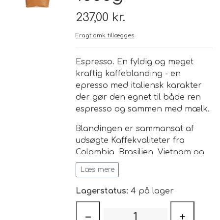
237,00 kr.
Brand
Fragt omk. tillægges
Te
Espresso. En fyldig og meget
kraftig kaffeblanding - en
Løsvægt teer
Nyheder
epresso med italiensk karakter
der gør den egnet til både ren
Chaplon Te
Sort Te
espresso og sammen med mælk.
Åbningstider
Blandingen er sammansat af
Kusmi Te
Grøn Te
udsøgte Kaffekvaliteter fra
Colombia, Brasilien, Vietnam og
Matcha te og tilbehør
Grøn Hvid Te
Centralamerika.
Læs mere
Hvid Te
Lagerstatus:
4 på lager
Rooibush
−
+