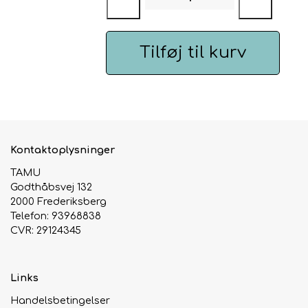
Urte & Frugt teer
Tilføj til kurv
Husets Teblandinger
Kontaktoplysninger
TAMU
Godthåbsvej 132
2000 Frederiksberg
Telefon: 93968838
CVR: 29124345
Links
Handelsbetingelser