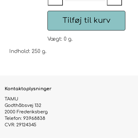
Urte & Frugt teer
Tilføj til kurv
Husets Teblandinger
Vægt: 0 g.
Indhold: 250 g.
Kontaktoplysninger
TAMU
Godthåbsvej 132
2000 Frederiksberg
Telefon: 93968838
CVR: 29124345