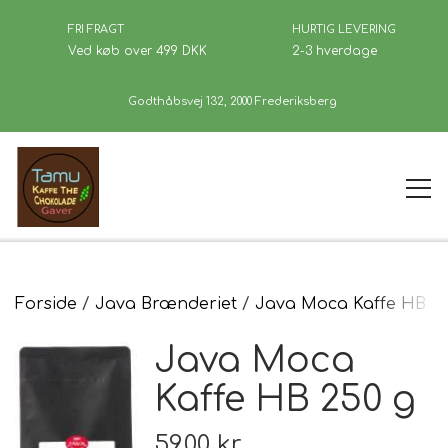
FRI FRAGT
HURTIG LEVERING
Ved køb over 499 DKK
2-3 hverdage
Godthåbsvej 132, 2000 Frederiksberg
Forside
Forside
Java Brænderiet
Java Moca Kaffe HB 25
Java Moca
Kaffe
Kaffe HB 250 g
Se Butikken
59,00 kr.