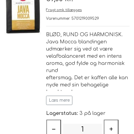
Fragt omk. tillægges
Brand
Varenummer: 5701219009529
Te
BLØD, RUND OG HARMONISK.
Java Mocca blandingen
Løsvægt teer
udmærker sig ved at være
Nyheder
velafbalanceret med en intens
Chaplon Te
Sort Te
aroma, god fylde og harmonisk
Åbningstider
rund
eftersmag. Det er kaffen alle kan
Kusmi Te
Grøn Te
nyde med sin behagelige
karakter. Java
Matcha te og tilbehør
Grøn Hvid Te
Mocca blandingen er
Læs mere
sammensat af udsøgte
Hvid Te
Lagerstatus:
3 på lager
kaffesorter fra Brasilien,
Colombia, Indonesien (Java) og
−
+
Kenya.
Rooibush