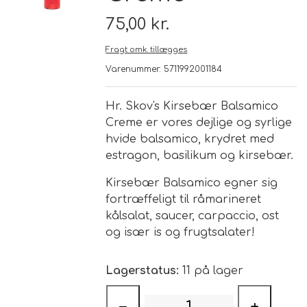
75,00 kr.
Brand
Fragt omk. tillægges
Varenummer: 5711992001184
Te
Løsvægt teer
Hr. Skov's Kirsebær Balsamico
Nyheder
Creme er vores dejlige og syrlige
hvide balsamico, krydret med
Chaplon Te
Sort Te
estragon, basilikum og kirsebær.
Åbningstider
Kusmi Te
Grøn Te
Kirsebær Balsamico egner sig
fortræffeligt til råmarineret
kålsalat, saucer, carpaccio, ost
Matcha te og tilbehør
Grøn Hvid Te
og især is og frugtsalater!
Hvid Te
Lagerstatus:
11 på lager
Rooibush