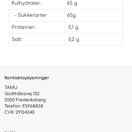
Kulhydrater:
65 g
- Sukkerarter
65g
Proteiner:
0,1 g
Salt:
0,2 g
Kontaktoplysninger
TAMU
Godthåbsvej 132
2000 Frederiksberg
Telefon: 93968838
CVR: 29124345