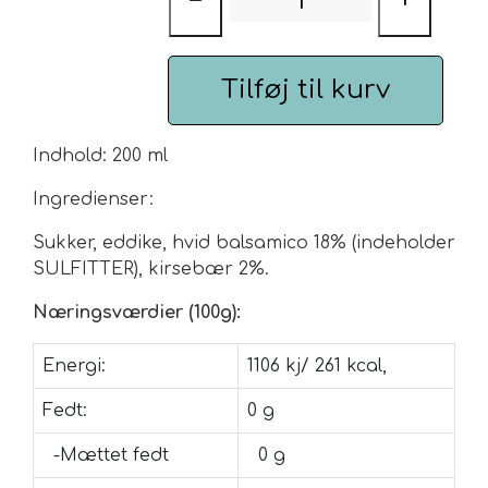
−
+
Urte & Frugt teer
Tilføj til kurv
Husets Teblandinger
Indhold: 200 ml
Ingredienser:
Sukker, eddike, hvid balsamico 18% (indeholder
SULFITTER), kirsebær 2%.
Næringsværdier (100g):
Energi:
1106 kj/ 261 kcal,
Fedt:
0 g
-Mættet fedt
0 g