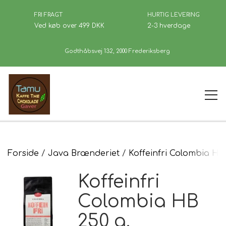
FRI FRAGT
HURTIG LEVERING
Ved køb over 499 DKK
2-3 hverdage
Godthåbsvej 132, 2000 Frederiksberg
Forside
Forside
Java Brænderiet
Koffeinfri Colombia HB 
Koffeinfri
Kaffe
Colombia HB
250 g.
Se Butikken