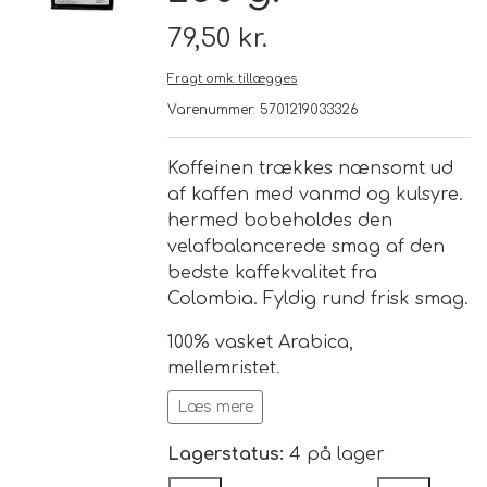
79,50 kr.
Brand
Fragt omk. tillægges
Varenummer: 5701219033326
Te
Løsvægt teer
Koffeinen trækkes nænsomt ud
Nyheder
af kaffen med vanmd og kulsyre.
hermed bobeholdes den
Chaplon Te
Sort Te
velafbalancerede smag af den
Åbningstider
bedste kaffekvalitet fra
Kusmi Te
Grøn Te
Colombia. Fyldig rund frisk smag.
100% vasket Arabica,
Matcha te og tilbehør
Grøn Hvid Te
mellemristet.
Læs mere
Hvid Te
Restindhold af Koffein max. 0,17%.
Lagerstatus:
4 på lager
Land: Colombia.
Rooibush