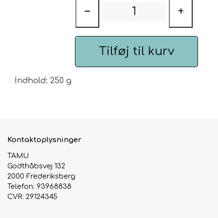
Smag efter: Friske citrusnoter.
−
+
Urte & Frugt teer
Husets Teblandinger
Tilføj til kurv
Indhold: 250 g
Kontaktoplysninger
TAMU
Godthåbsvej 132
2000 Frederiksberg
Telefon: 93968838
CVR: 29124345