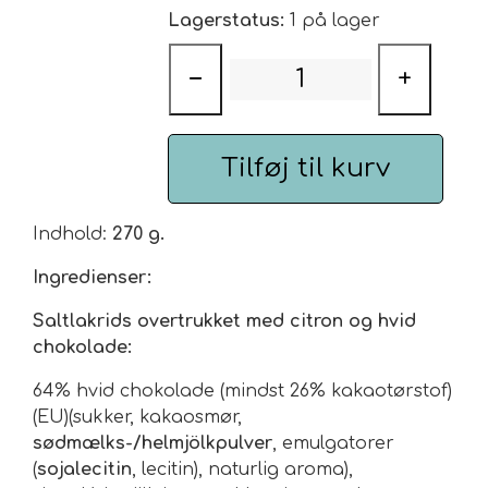
Lagerstatus:
1 på lager
Urte & Frugt teer
−
+
Husets Teblandinger
Tilføj til kurv
Indhold:
270 g.
Ingredienser:
Saltlakrids overtrukket med citron og hvid
chokolade:
64% hvid chokolade (mindst 26% kakaotørstof)
(EU)(sukker, kakaosmør,
sødmælks-/helmjölkpulver
, emulgatorer
(
sojalecitin
, lecitin), naturlig aroma),