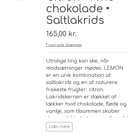
chokolade •
Brand
Saltlakrids
Te
165,00 kr.
Løsvægt teer
Fragt omk. tillægges
Nyheder
Utrolige ting kan ske, når
Chaplon Te
Sort Te
modsætninger mødes. LEMON
Åbningstider
er en unik kombination af
Kusmi Te
Grøn Te
saltlakrids og en af naturens
friskeste frugter: citron.
Matcha te og tilbehør
Grøn Hvid Te
Lakridskernen er dækket af
lækker hvid chokolade, fløde og
vanilje, som tilsammen skaber
Hvid Te
den perfekte balance mellem det
søde, syrlige og salte.
Læs mere
Rooibush