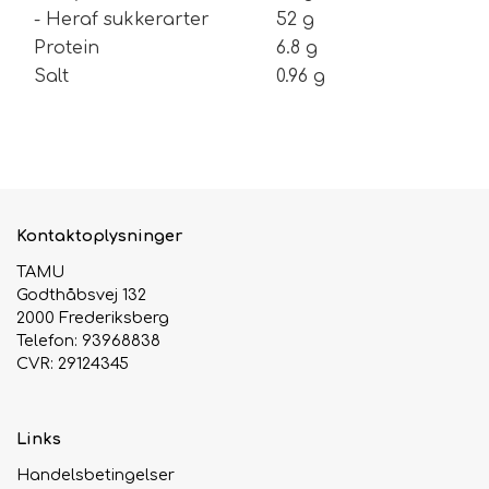
- Heraf sukkerarter
52 g
Protein
6.8 g
Salt
0.96 g
Kontaktoplysninger
TAMU
Godthåbsvej 132
2000 Frederiksberg
Telefon: 93968838
CVR: 29124345
Links
Handelsbetingelser