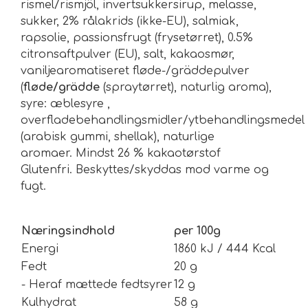
rismel/rismjöl, invertsukkersirup, melasse,
sukker, 2% rålakrids (ikke-EU), salmiak,
rapsolie, passionsfrugt (frysetørret), 0.5%
citronsaftpulver (EU), salt, kakaosmør,
vaniljearomatiseret fløde-/gräddepulver
(
fløde/grädde
(spraytørret), naturlig aroma),
syre: æblesyre ,
overfladebehandlingsmidler/ytbehandlingsmedel
(arabisk gummi, shellak), naturlige
aromaer. Mindst 26 % kakaotørstof
Glutenfri. Beskyttes/skyddas mod varme og
fugt.
Næringsindhold
per 100g
Energi
1860 kJ / 444 Kcal
Fedt
20 g
- Heraf mættede fedtsyrer
12 g
Kulhydrat
58 g