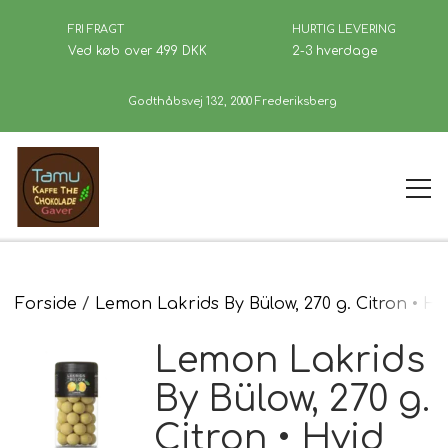
FRI FRAGT
HURTIG LEVERING
Ved køb over 499 DKK
2-3 hverdage
Godthåbsvej 132, 2000 Frederiksberg
Forside
Forside
Lemon Lakrids By Bülow, 270 g. Citron • Hv
Lemon Lakrids
Kaffe
By Bülow, 270 g.
Citron • Hvid
Se Butikken