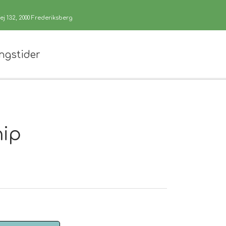
j 132, 2000 Frederiksberg
ngstider
hip