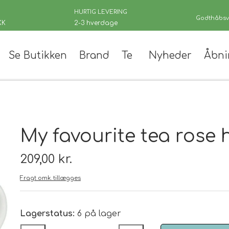
HURTIG LEVERING
Godthåbsve
KK
2-3 hverdage
Se Butikken
Brand
Te
Nyheder
Åbni
er
My favourite tea rose 
209,00 kr.
Fragt omk. tillægges
 teer
andinger
Lagerstatus:
6 på lager