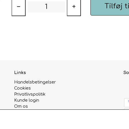
Tilføj t
−
+
Links
So
Handelsbetingelser
Cookies
Privatlivspolitik
Kunde login
Om os
Kontakt
Åbningstider